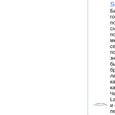
S
Б
г
п
с
п
м
с
п
з
б
б
л
к
к
Ч
L
и
п