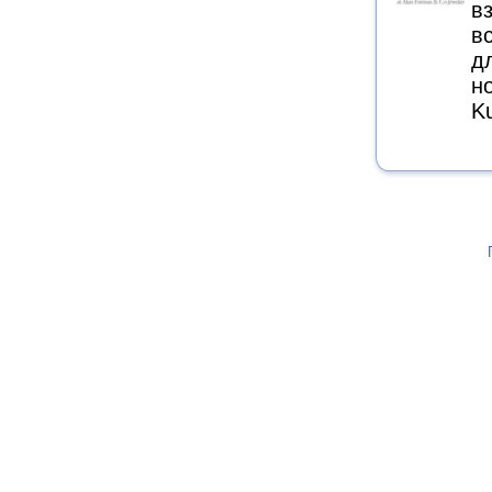
в
в
д
н
K