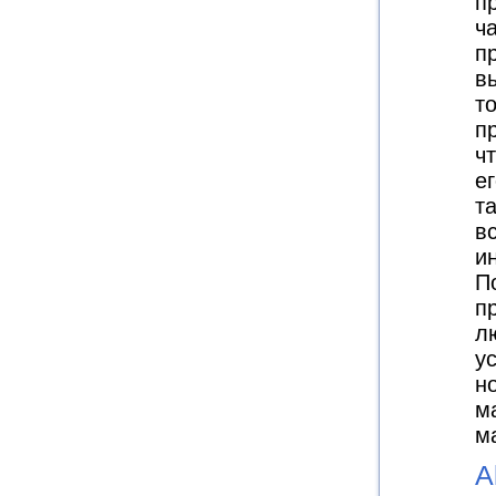
п
ч
п
в
т
п
ч
ег
т
в
и
П
п
л
у
н
м
м
A