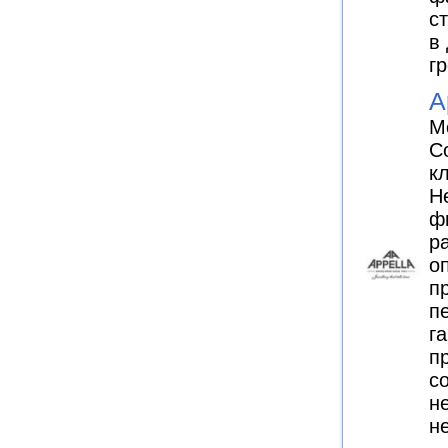
с
в
г
A
М
С
к
Н
ф
р
о
п
п
г
п
с
н
н