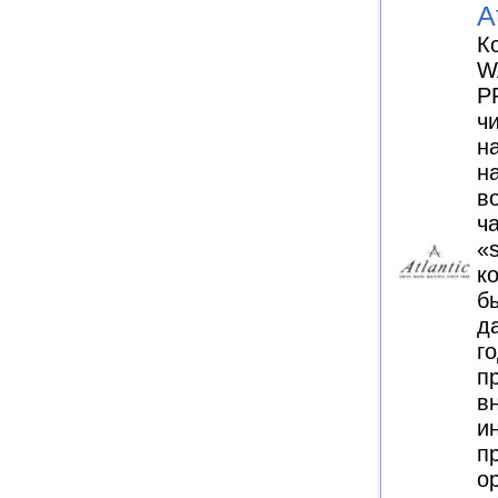
A
К
W
P
ч
н
н
в
ч
«
к
б
д
го
п
в
и
п
о