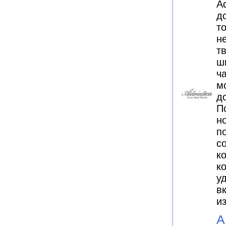
Ad
д
то
н
т
ш
ч
м
д
П
н
по
с
к
к
у
в
и
A