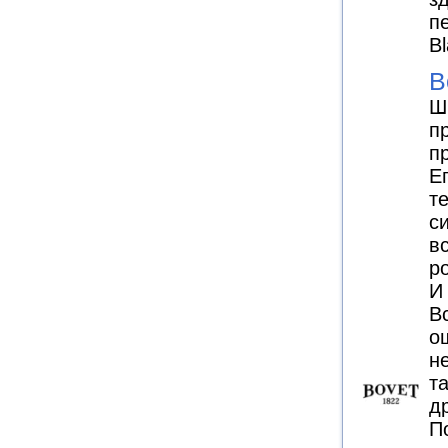
п
B
B
Ш
п
п
Е
т
с
в
р
И
В
о
н
та
д
П