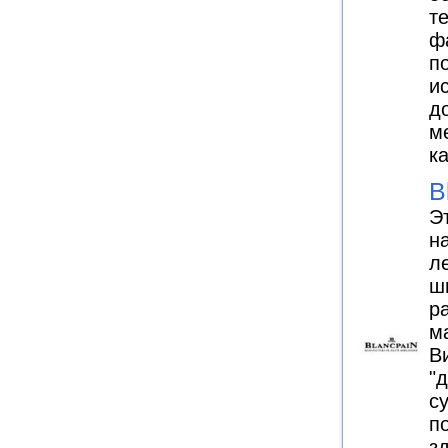
т
ф
п
и
д
м
к
B
Э
н
л
ш
р
м
Ви
"
с
п
з