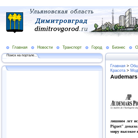
Главная
Новости
Транспорт
Город
Бизнес
О
Поиск на портале...
Главная
>
Общ
Красота
>
Мод
Audemars 
лишним лет и
Piguet" доказ
миру высокое к