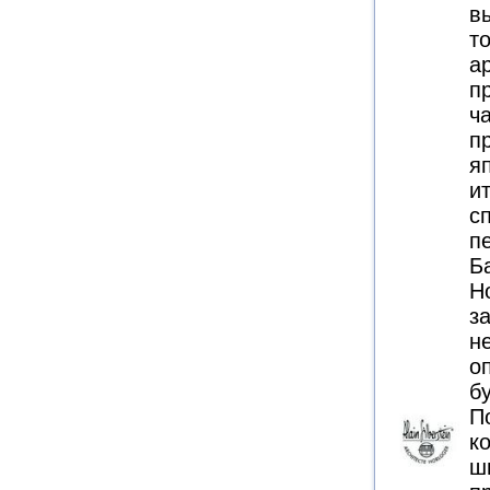
в
т
а
п
ч
п
я
и
с
п
Б
Н
з
н
о
б
П
к
ш