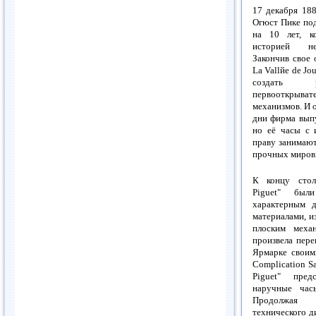
17 декабря 18
Огюст Пике под
на 10 лет, к
историей неп
Закончив свое 
La Vallйe
de Jou
создать р
первооткрыв
механизмов. И 
дни фирма выпу
но её часы с 
праву занимают
прочных миров
К концу стол
Piguet" был
характерным д
материалами, и
плоским меха
произвела пер
Ярмарке своим
Complication S
Piguet" пред
наручные час
Продолжая п
технического ди