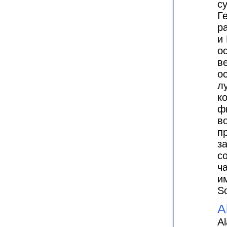
с
Г
р
и
о
в
о
л
к
ф
в
п
з
с
ч
и
S
A
Al