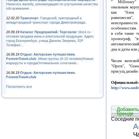
" Millenary"
Написать жалобу, рекомендацию по улучшению качества
овальным корп
обслуживания ..
как "блок ц
равновесия"
12.02.20
Транспорт
.Городской, пригородный и
междугородный транспорт города Димитровграда..
неисправности
особенностям. 
20.09.19
Каталог Предприятий: Торговля:
Vino1.ru -
в себя такие т
оптовая продажа вина и алкогольной продукции. Адрес:
хронограф, "
город Екатеринбург, улица Данилы Зверева, 31Р
автоматический
Телефон:..
дна и даты или 
16.06.19
Отдых: Авторские путешествия.
ForeverTravel.club
.Мини-группы (6-10 человек)Новые
Часам женской
маршруты и городаОптимальное сочетание..
"Opera", "Gra
присущ дизайн
16.06.19
Отдых: Авторские путешествия.
ForeverTravel.club
Официальный 
Посмотреть все
http://www.aud
Добавить
бренде
Соседние п
A
Ч