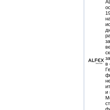
A
о
1
н
и
д
р
з
в
с
з
в
Г
ф
н
и
и
Me
с
ф