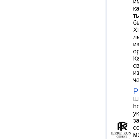
и
к
т
б
XI
л
и
о
К
с
и
ч
P
Ш
ho
у
з
с
м