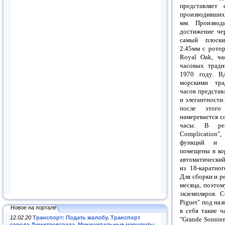
представляет 
производивши
мм
. Производ
достижение чер
самый плоски
2.45мм с ротор
Royal Oak, ча
часовых трад
1970 году. В
морскими тра
часов представ
и элегантности.
после этого
намеревается с
часы. В резу
Complicatio
функций и с
помещены в ко
автоматический
из 18-каратно
Для сборки и р
месяца, поэтом
экземпляров. С
Piguet" под наз
Новое на портале
в себя такие ча
12.02.20
Транспорт: Подать жалобу. Транспорт
"Grande Sonnier
города Димитровграда. Муниципальные маршруты
.