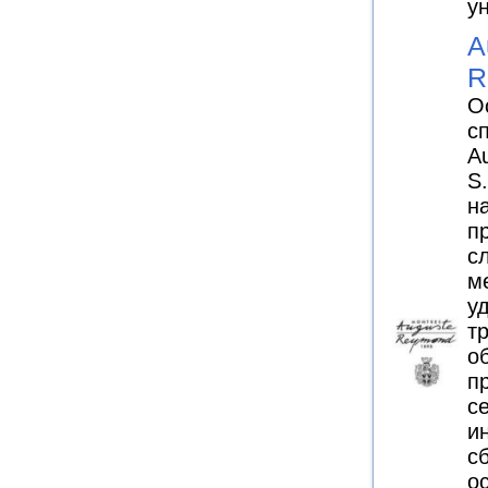
у
A
R
О
с
A
S
н
п
с
м
у
т
о
п
с
и
с
о