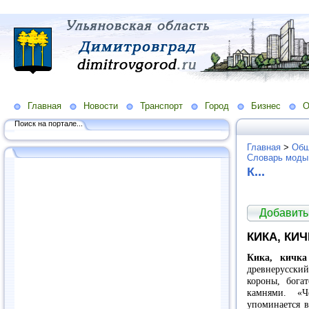
Главная
Новости
Транспорт
Город
Бизнес
О
Поиск на портале...
Главная
>
Общ
Словарь моды
К...
Добавить
КИКА, КИЧ
Кика, кичка
древнерусски
короны, бога
камнями. «Ч
упоминается 