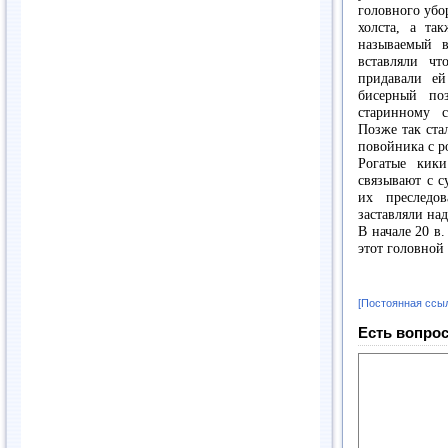
головного убо
холста, а та
называемый в
вставляли чт
придавали ей
бисерный поз
старинному с
Позже так ста
повойника с р
Рогатые кик
связывают с с
их преследо
заставляли на
В начале 20 в
этот головной
[Постоянная ссы
Есть вопрос