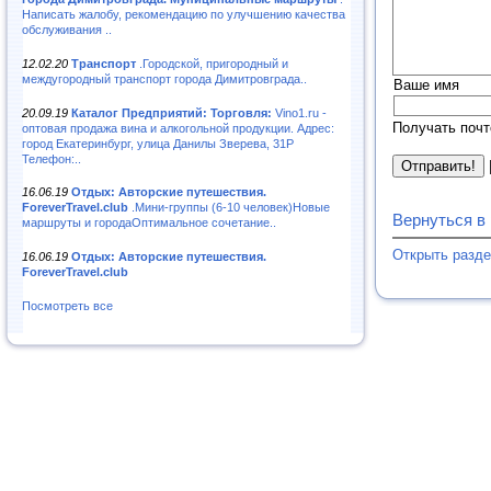
Написать жалобу, рекомендацию по улучшению качества
обслуживания ..
12.02.20
Транспорт
.Городской, пригородный и
междугородный транспорт города Димитровграда..
Ваше имя
20.09.19
Каталог Предприятий: Торговля:
Vino1.ru -
Получать почт
оптовая продажа вина и алкогольной продукции. Адрес:
город Екатеринбург, улица Данилы Зверева, 31Р
Телефон:..
16.06.19
Отдых: Авторские путешествия.
ForeverTravel.club
.Мини-группы (6-10 человек)Новые
Вернуться в
маршруты и городаОптимальное сочетание..
Открыть разде
16.06.19
Отдых: Авторские путешествия.
ForeverTravel.club
Посмотреть все