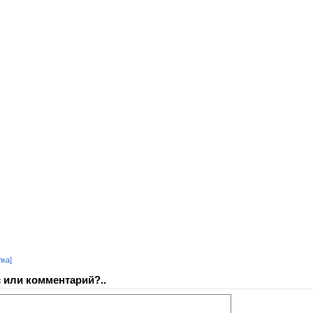
лка]
 или комментарий?..