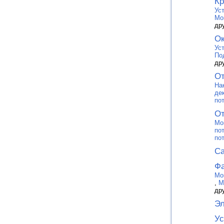
Кр
Ус
Мо
др
Ок
Ус
По
др
От
На
де
по
От
Мо
по
по
Са
Фа
Мо
,
М
др
Эл
Ус