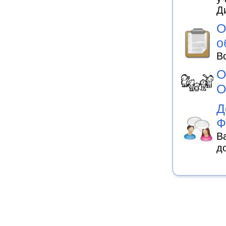
Д
О
о
В
О
О
Д
Ф
В
д