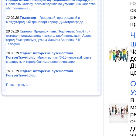
г
Написать жалобу, рекомендацию по улучшению качества
обслуживания ..
с
р
12.02.20
Транспорт
.Городской, пригородный и
междугородный транспорт города Димитровграда..
п
20.09.19
Каталог Предприятий: Торговля:
Vino1.ru -
Ч
оптовая продажа вина и алкогольной продукции. Адрес:
город Екатеринбург, улица Данилы Зверева, 31Р
ц
Телефон:..
Ч
16.06.19
Отдых: Авторские путешествия.
д
ForeverTravel.club
.Мини-группы (6-10 человек)Новые
маршруты и городаОптимальное сочетание..
Д
ц
16.06.19
Отдых: Авторские путешествия.
ForeverTravel.club
О
Посмотреть все
У
В
м
р
о
д
у