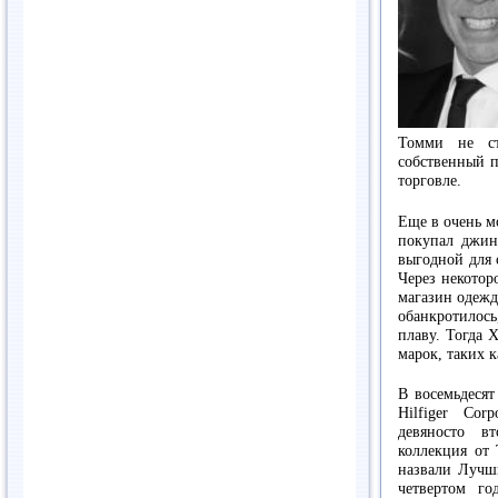
Томми не ст
собственный п
торговле.
Еще в очень м
покупал джин
выгодной для 
Через некотор
магазин одежд
обанкротилось
плаву. Тогда 
марок, таких ка
В восемьдеся
Hilfiger Cor
девяносто в
коллекция от 
назвали Лучш
четвертом г