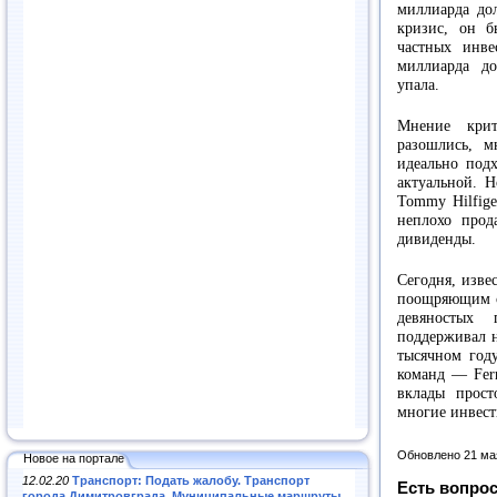
миллиарда дол
кризис, он 
частных инв
миллиарда до
упала.
Мнение крит
разошлись, 
идеально подх
актуальной. Н
Tommy Hilfige
неплохо прод
дивиденды.
Сегодня, изве
поощряющим сп
девяностых
поддерживал 
тысячном год
команд — Ferr
вклады прост
многие инвес
Обновлено 21 ма
Новое на портале
12.02.20
Транспорт: Подать жалобу. Транспорт
Есть вопрос
города Димитровграда. Муниципальные маршруты
.