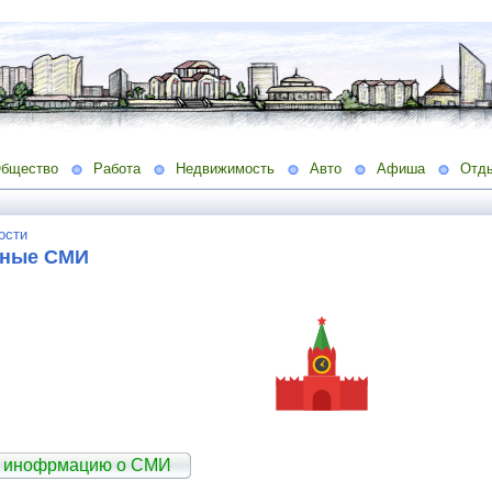
бщество
Работа
Недвижимость
Авто
Афиша
Отд
ости
ьные СМИ
ь инофрмацию о СМИ