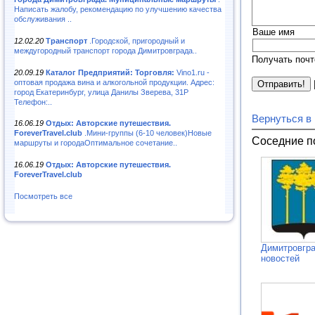
Написать жалобу, рекомендацию по улучшению качества
обслуживания ..
Ваше имя
12.02.20
Транспорт
.Городской, пригородный и
междугородный транспорт города Димитровграда..
Получать почт
20.09.19
Каталог Предприятий: Торговля:
Vino1.ru -
оптовая продажа вина и алкогольной продукции. Адрес:
город Екатеринбург, улица Данилы Зверева, 31Р
Телефон:..
Вернуться в
16.06.19
Отдых: Авторские путешествия.
ForeverTravel.club
.Мини-группы (6-10 человек)Новые
Соседние п
маршруты и городаОптимальное сочетание..
16.06.19
Отдых: Авторские путешествия.
ForeverTravel.club
Посмотреть все
Димитровгра
новостей