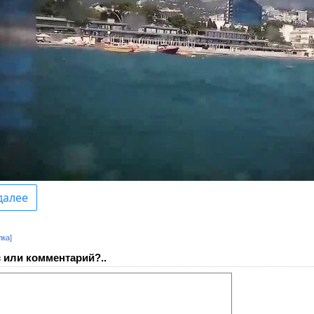
лка]
 или комментарий?..