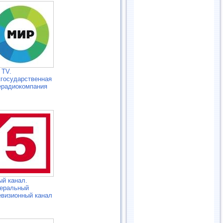
 TV.
государственная
ерадиокомпания
ый канал.
еральный
евизионный канал