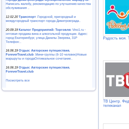
Написать жалобу, рекомендацию по улучшению качества
обслуживания ..
12.02.20
Транспорт
.Городской, пригородный и
междугородный транспорт города Димитровграда..
20.09.19
Каталог Предприятий: Торговля:
Vino1.ru -
оптовая продажа вина и алкогольной продукции. Адрес:
город Екатеринбург, улица Данилы Зверева, 31Р
Радость моя. 
Телефон:..
16.06.19
Отдых: Авторские путешествия.
ForeverTravel.club
.Мини-группы (6-10 человек)Новые
маршруты и городаОптимальное сочетание..
16.06.19
Отдых: Авторские путешествия.
ForeverTravel.club
Посмотреть все
ТВ Центр. Фе
телеканал