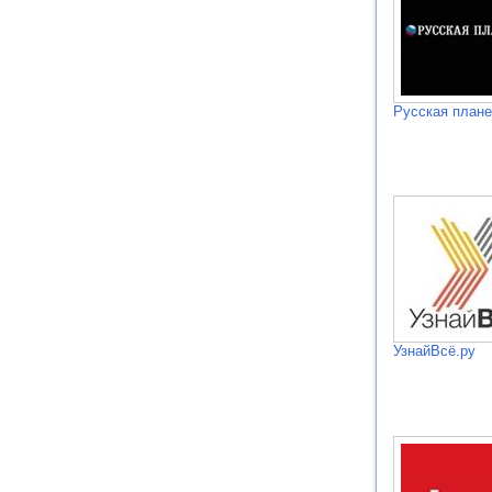
Русская плане
УзнайВсё.ру