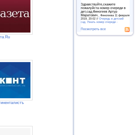
Здравствуйте,скажите
пожалуйста номер очереди в
дет,сад,Финогеев Артур
Маратович..
Финогеева 11 февраля
2019, 20:02 //
Очередь в детский
сад. Узнать номер очереди -
Посмотреть все
та.Ru
тиненталистъ