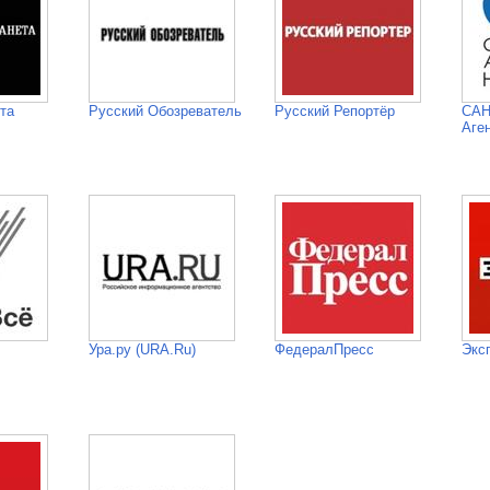
та
Русский Обозреватель
Русский Репортёр
САН
Аге
Ура.ру (URA.Ru)
ФедералПресс
Экс