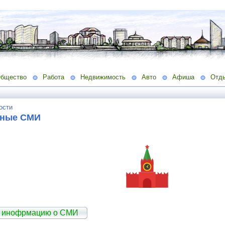
бщество
Работа
Недвижимость
Авто
Афиша
Отд
ости
ьные СМИ
ь инофрмацию о СМИ