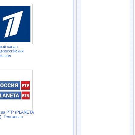
вый канал.
ероссийский
еканал
сия РТР (PLANETA
). Телеканал